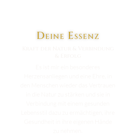
Deine Essenz
Kraft der Natur & Verbindung
& Erfolg
Es ist mir ein besonderes
Herzensanliegen und eine Ehre, in
den Menschen wieder das Vertrauen
in die Natur zu stärken und sie in
Verbindung mit einem gesunden
Lebensstil dazu zu ermächtigen, ihre
Gesundheit in ihre eigenen Hände
zu nehmen.