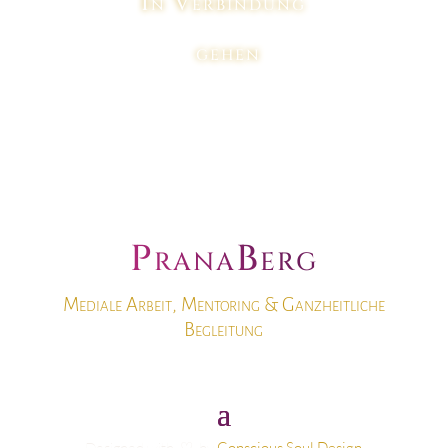
In Verbindung
gehen
PranaBerg
Mediale Arbeit, Mentoring & Ganzheitliche
Begleitung
Designed with
♡
by
Conscious Soul Design